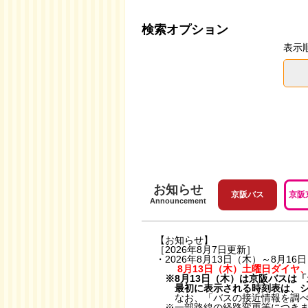
検索オプション
表示
お知らせ
京阪バス
京阪
Announcement
【お知らせ】
［2026年8月7日更新］
・2026年8月13日（木）～8月
8月13日（木）土曜日ダイヤ、
※8月13日（木）は京阪バスは
最初に表示される時刻表は、シス
なお、「バスの接近情報を調べる
※
一部路線の経路変更等
につき