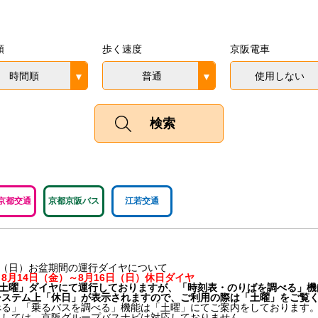
順
歩く速度
京阪電車
時間順
普通
使用しない
京都交通
京都京阪バス
江若交通
16日（日）お盆期間の運行ダイヤについて
8月14日（金）～8月16日（日）休日ダイヤ
「土曜」ダイヤにて運行しておりますが、「時刻表・のりばを調べる」機
テム上「休日」が表示されますので、ご利用の際は「土曜」をご覧く
」「乗るバスを調べる」機能は「土曜」にてご案内をしております
ましては、
京阪グループバスナビは対応しておりません
。