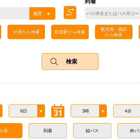
到着
履歴
観光地・施設
50音から検索
鉄道駅から検索
から検索
8日
3時
4分
出発
到着
始バス
終バ