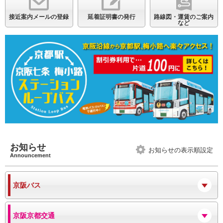
接近案内メールの登録
延着証明書の発行
路線図・運賃のご案内
など
お知らせ
お知らせの表示順設定
Announcement
京阪バス
京阪京都交通