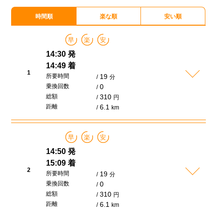
時間順
楽な順
安い順
早
楽
安
14:30 発
14:49 着
1
所要時間
19
分
乗換回数
0
総額
310
円
距離
6.1
km
早
楽
安
14:50 発
15:09 着
2
所要時間
19
分
乗換回数
0
総額
310
円
距離
6.1
km