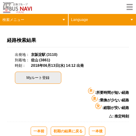
検索メニュー
Language
経路検索結果
出発地
京阪淀駅 (3110)
到着地
佐山 (3861)
時刻
2018年06月13日(水) 14:12 出発
Myルート登録
早
:所要時間が短い経路
楽
:乗換が少ない経路
安
:総額が安い経路
△: 推定時刻
一本前
初期の結果に戻る
一本後