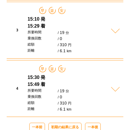
早
楽
安
15:10 発
15:29 着
3
所要時間
19
分
乗換回数
0
総額
310
円
距離
6.1
km
早
楽
安
15:30 発
15:49 着
4
所要時間
19
分
乗換回数
0
総額
310
円
距離
6.1
km
一本前
初期の結果に戻る
一本後