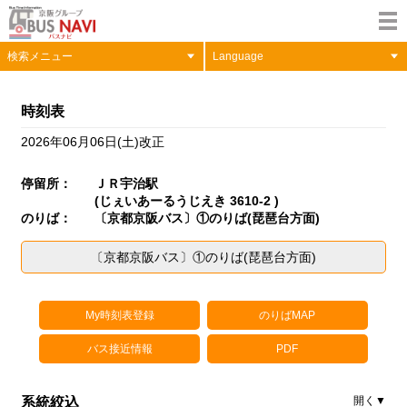
検索メニュー
Language
時刻表
2026年06月06日(土)改正
停留所：
ＪＲ宇治駅
(じぇいあーるうじえき 3610-2 )
のりば：
〔京都京阪バス〕①のりば(琵琶台方面)
〔京都京阪バス〕①のりば(琵琶台方面)
My時刻表登録
のりばMAP
バス接近情報
PDF
系統絞込
開く▼