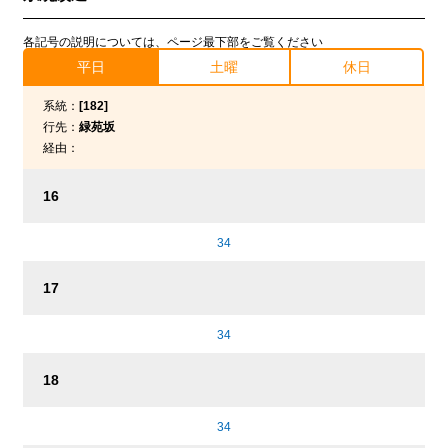
各記号の説明については、ページ最下部をご覧ください
平日
土曜
休日
系統：
[182]
行先：
緑苑坂
経由：
16
34
17
34
18
34