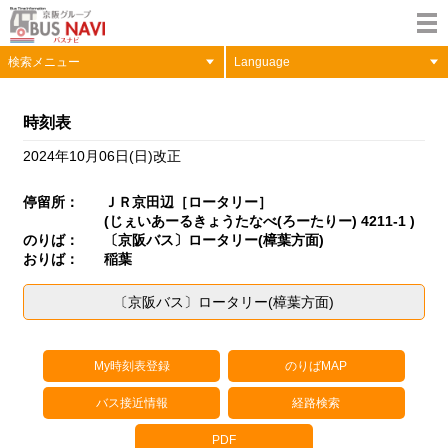
検索メニュー
Language
時刻表
2024年10月06日(日)改正
停留所：
ＪＲ京田辺［ロータリー］
(じぇいあーるきょうたなべ(ろーたりー) 4211-1 )
のりば：
〔京阪バス〕ロータリー(樟葉方面)
おりば：
稲葉
〔京阪バス〕ロータリー(樟葉方面)
My時刻表登録
のりばMAP
バス接近情報
経路検索
PDF