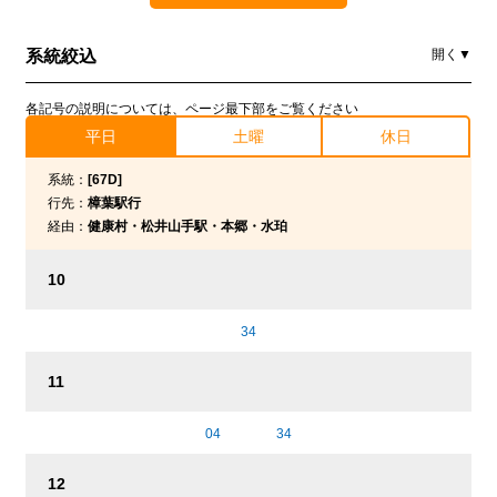
系統絞込
開く▼
各記号の説明については、ページ最下部をご覧ください
平日
土曜
休日
系統：
[67D]
行先：
樟葉駅行
経由：
健康村・松井山手駅・本郷・水珀
10
34
11
04
34
12