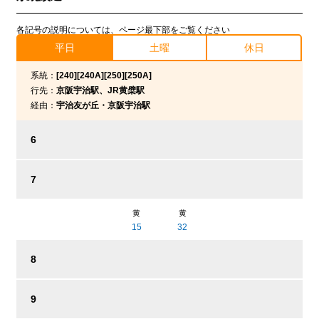
各記号の説明については、ページ最下部をご覧ください
平日
土曜
休日
系統：
[240][240A][250][250A]
行先：
京阪宇治駅、JR黄檗駅
経由：
宇治友が丘・京阪宇治駅
6
7
黄
黄
15
32
8
9