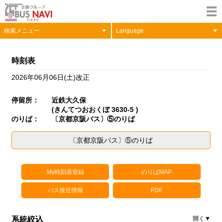
検索メニュー
Language
時刻表
2026年06月06日(土)改正
停留所：
近鉄大久保
(きんてつおおくぼ 3630-5 )
のりば：
〔京都京阪バス〕⑤のりば
〔京都京阪バス〕⑤のりば
My時刻表登録
のりばMAP
バス接近情報
PDF
系統絞込
開く▼