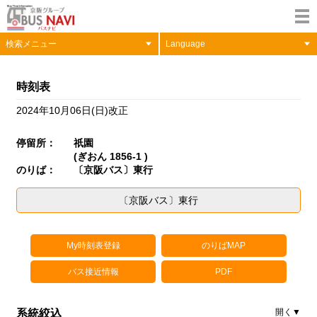
検索メニュー
Language
時刻表
2024年10月06日(日)改正
停留所：
祇園
(ぎおん 1856-1 )
のりば：
〔京阪バス〕東行
〔京阪バス〕東行
My時刻表登録
のりばMAP
バス接近情報
PDF
系統絞込
開く▼