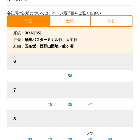
各記号の説明については、ページ最下部をご覧ください
平日
土曜
休日
系統：
[83A][85]
行先：
醍醐バスターミナル行、大宅行
経由：
五条坂・西野山団地・蚊ヶ瀬
6
56
7
15
35
47
8
大宅
02
12
28
40
52