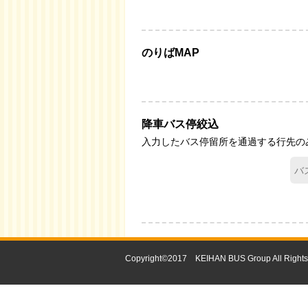
のりばMAP
降車バス停絞込
入力したバス停留所を通過する行先の
Copyright©2017 KEIHAN BUS Group All Rights