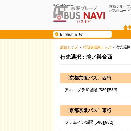
京阪グループ
バス停コード
総合トップ
時刻表検索トップ
行先選択
行先選択 : 鴻ノ巣台西
〔京都京阪バス〕西行
アル・プラザ城陽 [580][583]
〔京都京阪バス〕東行
プラムイン城陽 [580][582]