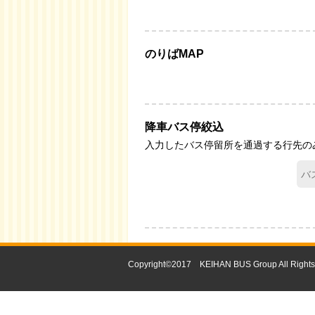
のりばMAP
降車バス停絞込
入力したバス停留所を通過する行先の
Copyright©2017 KEIHAN BUS Group All Rights