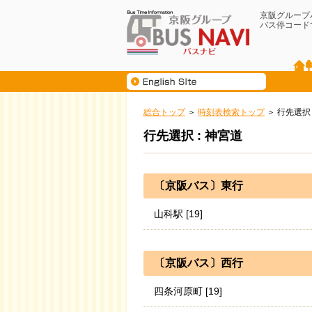
京阪グループ
バス停コード
総合トップ
時刻表検索トップ
行先選択
行先選択 : 神宮道
〔京阪バス〕東行
山科駅 [19]
〔京阪バス〕西行
四条河原町 [19]