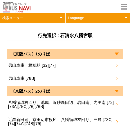
検索メニュー
Language
行先選択 : 石清水八幡宮駅
〔京阪バス〕1のりば
男山車庫、樟葉駅 [32][77]
男山車庫 [78B]
〔京阪バス〕2のりば
八幡循環右回り、池嶋、近鉄新田辺、岩田南、内里南 [73]
[73A][75C][76][76B]
近鉄新田辺、京田辺市役所、八幡循環左回り、三野 [73C]
[74][74A][74B][79]