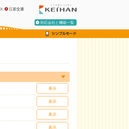
ス
江若交通
対応会社と機能一覧
表示
表示
表示
表示