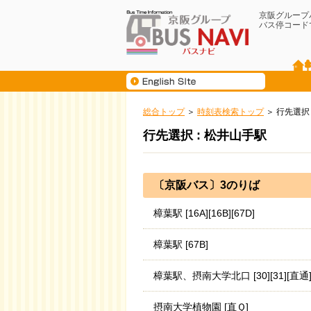
京阪グループ
バス停コード
総合トップ
時刻表検索トップ
行先選択
行先選択 : 松井山手駅
〔京阪バス〕3のりば
樟葉駅 [16A][16B][67D]
樟葉駅 [67B]
樟葉駅、摂南大学北口 [30][31][直通
摂南大学植物園 [直Ｑ]