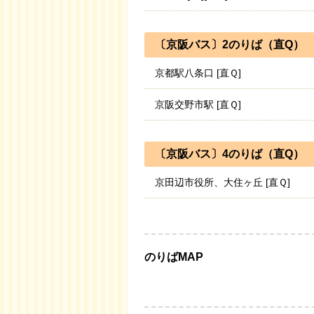
〔京阪バス〕2のりば（直Q）
京都駅八条口 [直Ｑ]
京阪交野市駅 [直Ｑ]
〔京阪バス〕4のりば（直Q）
京田辺市役所、大住ヶ丘 [直Ｑ]
のりばMAP