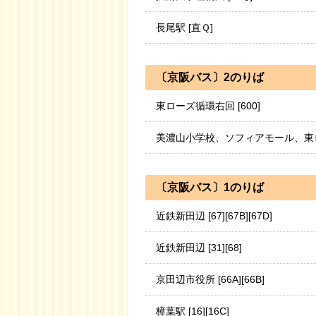
長尾駅 [直Ｑ]
〔京阪バス〕2のりば
東ローズ循環右回 [600]
美濃山小学校、ソフィアモール、東ローズ循環左
〔京阪バス〕1のりば
近鉄新田辺 [67][67B][67D]
近鉄新田辺 [31][68]
京田辺市役所 [66A][66B]
樟葉駅 [16][16C]