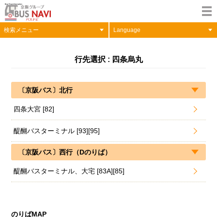
検索メニュー
Language
行先選択 : 四条烏丸
〔京阪バス〕北行
四条大宮 [82]
醍醐バスターミナル [93][95]
〔京阪バス〕西行（Dのりば）
醍醐バスターミナル、大宅 [83A][85]
のりばMAP