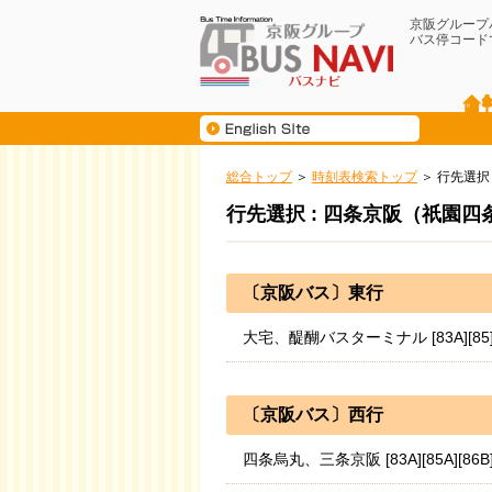
京阪グループ
バス停コード
総合トップ
時刻表検索トップ
行先選択
行先選択 : 四条京阪（祇園四
〔京阪バス〕東行
大宅、醍醐バスターミナル [83A][85
〔京阪バス〕西行
四条烏丸、三条京阪 [83A][85A][86B]