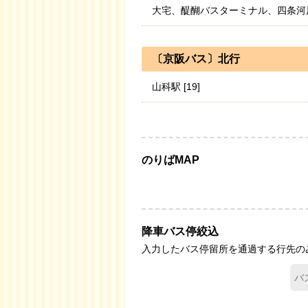
大宅、醍醐バスターミナル、四条河原町 [
〔京阪バス〕北行
山科駅 [19]
のりばMAP
降車バス停絞込
入力したバス停留所を通過する行先の