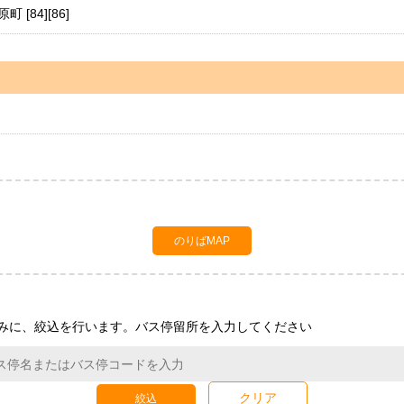
84][86]
のりばMAP
みに、絞込を行います。バス停留所を入力してください
クリア
絞込