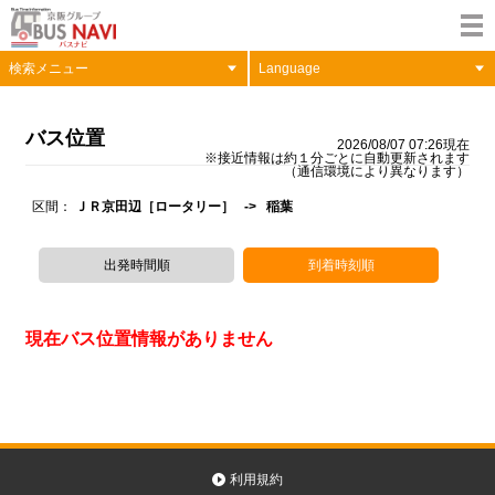
検索メニュー
Language
バス位置
2026/08/07 07:26現在
※接近情報は約１分ごとに自動更新されます
（通信環境により異なります）
区間
ＪＲ京田辺［ロータリー］ -> 稲葉
出発時間順
到着時刻順
現在バス位置情報がありません
利用規約