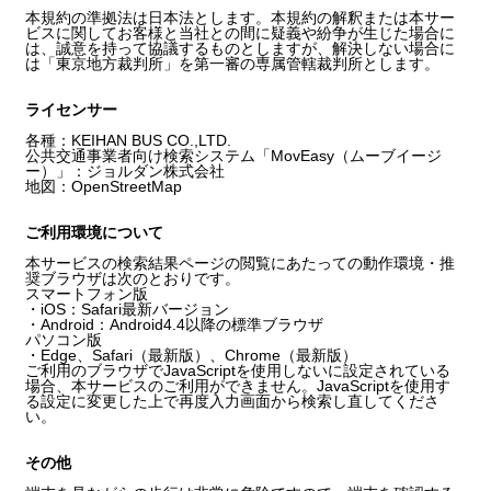
本規約の準拠法は日本法とします。本規約の解釈または本サー
ビスに関してお客様と当社との間に疑義や紛争が生じた場合に
は、誠意を持って協議するものとしますが、解決しない場合に
は「東京地方裁判所」を第一審の専属管轄裁判所とします。
ライセンサー
各種：KEIHAN BUS CO.,LTD.
公共交通事業者向け検索システム「MovEasy（ムーブイージ
ー）」：ジョルダン株式会社
地図：OpenStreetMap
ご利用環境について
本サービスの検索結果ページの閲覧にあたっての動作環境・推
奨ブラウザは次のとおりです。
スマートフォン版
・iOS：Safari最新バージョン
・Android：Android4.4以降の標準ブラウザ
パソコン版
・Edge、Safari（最新版）、Chrome（最新版）
ご利用のブラウザでJavaScriptを使用しないに設定されている
場合、本サービスのご利用ができません。JavaScriptを使用す
る設定に変更した上で再度入力画面から検索し直してくださ
い。
その他