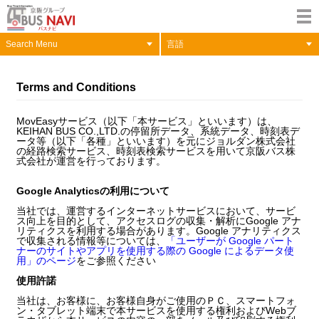
Search Menu
言語
Terms and Conditions
MovEasyサービス（以下「本サービス」といいます）は、
KEIHAN BUS CO.,LTD.の停留所データ、系統データ、時刻表デ
ータ等（以下「各種」といいます）を元にジョルダン株式会社
の経路検索サービス、時刻表検索サービスを用いて京阪バス株
式会社が運営を行っております。
Google Analyticsの利用について
当社では、運営するインターネットサービスにおいて、サービ
ス向上を目的として、アクセスログの収集・解析にGoogle アナ
リティクスを利用する場合があります。Google アナリティクス
で収集される情報等については、
「ユーザーが Google パート
ナーのサイトやアプリを使用する際の Google によるデータ使
用」のページ
をご参照ください
使用許諾
当社は、お客様に、お客様自身がご使用のＰＣ、スマートフォ
ン・タブレット端末で本サービスを使用する権利およびWebブ