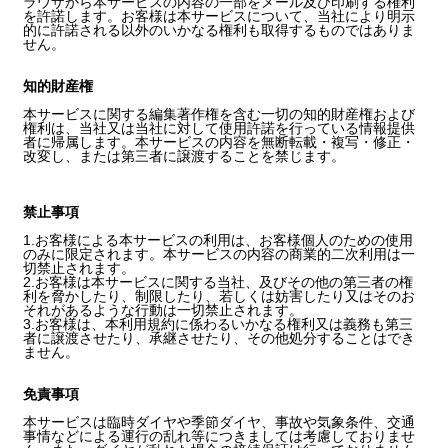
ラウザから本サービスの内容の一部をメール及び印刷する権利
を許諾します。お客様は本サービスについて、当社により明示
的に許諾される以外のいかなる権利も取得するものではありま
せん。
知的財産権
本サービスに関する編集著作権を含む一切の知的財産権および
権利は、当社又は当社に対して使用許諾を行っている情報提供
者に帰属します。本サービスの内容を無断転載・複写・修正・
改変し、または第三者に譲渡することを禁じます。
禁止事項
1.お客様による本サービスの利用は、お客様個人のための使用
のみに限定されます。本サービスの内容の商業的二次利用は一
切禁止されます。
2.お客様は本サービスに関する当社、及びその他の第三者の権
利を脅かしたり、制限したり、若しくは妨害したり又はそのお
それがあるような行動は一切禁止されます。
3.お客様は、本利用規約に係わるいかなる権利又は義務も第三
者に譲渡させたり、承継させたり、その他処分することはでき
ません。
免責事項
本サービスは臨時ダイヤや季節ダイヤ、事故や気象条件、交通
事情などによる運行の乱れ等につきましては考慮しておりませ