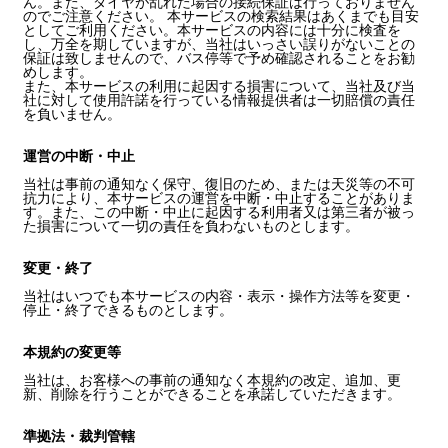
ん。また、ダイヤが乱れた場合の接続保証は行っておりません
のでご注意ください。 本サービスの検索結果はあくまでも目安
としてご利用ください。本サービスの内容には十分に検査を
し、万全を期していますが、当社はいっさい誤りがないことの
保証は致しませんので、バス停等で予め確認されることをお勧
めします。
また、本サービスの利用に起因する損害について、当社及び当
社に対して使用許諾を行っている情報提供者は一切賠償の責任
を負いません。
運営の中断・中止
当社は事前の通知なく保守、復旧のため、または天災等の不可
抗力により、本サービスの運営を中断・中止することがありま
す。また、この中断・中止に起因する利用者又は第三者が被っ
た損害について一切の責任を負わないものとします。
変更・終了
当社はいつでも本サービスの内容・表示・操作方法等を変更・
停止・終了できるものとします。
本規約の変更等
当社は、お客様への事前の通知なく本規約の改定、追加、更
新、削除を行うことができることを承諾していただきます。
準拠法・裁判管轄