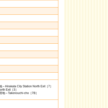
 City Station North Exit［7］
rth Exit［3］
akenouchi-cho［7B］