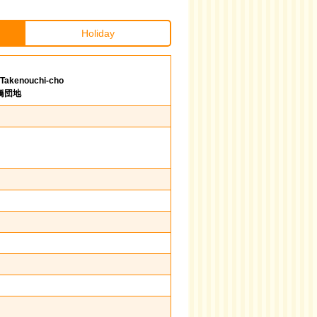
Holiday
t、Takenouchi-cho
橋団地