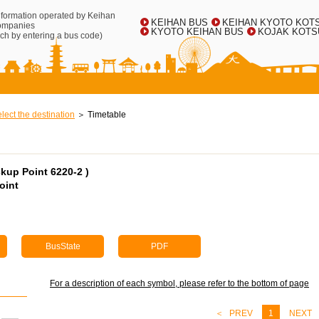
information operated by Keihan
KEIHAN BUS
KEIHAN KYOTO KOT
ompanies
KYOTO KEIHAN BUS
KOJAK KOTS
ch by entering a bus code)
elect the destination
Timetable
ckup Point 6220-2 )
oint
BusState
PDF
For a description of each symbol, please refer to the bottom of page
PREV
1
NEXT