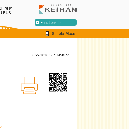
SU BUS
U BUS
Functions list
03/29/2026 Sun. revision