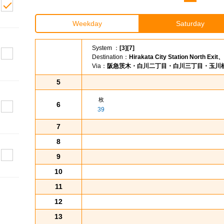
Weekday
Saturday
System ：
[3][7]
Destination：
Hirakata City Station North Exi
Via：
阪急茨木・白川二丁目・白川三丁目・玉川
5
枚
6
39
7
8
9
10
11
12
13