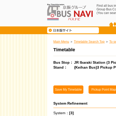
Find all bus 
Group Bus C
(You can sear
Main Menu
Timetable Search Top
To s
Timetable
Bus Stop：
JR Ibaraki Station
(3 Pi
Stand：
{Keihan Bus}3 Pickup P
Save My Timetable
Pickup Point Map
System Refinement
System：
[3]