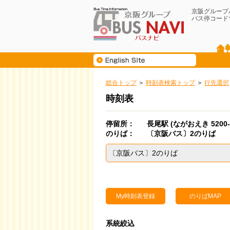
京阪グループ
バス停コード
総合トップ
時刻表検索トップ
行先選択
時刻表
停留所：
長尾駅
(ながおえき 5200-2
のりば：
〔京阪バス〕2のりば
〔京阪バス〕2のりば
My時刻表登録
のりばMAP
系統絞込