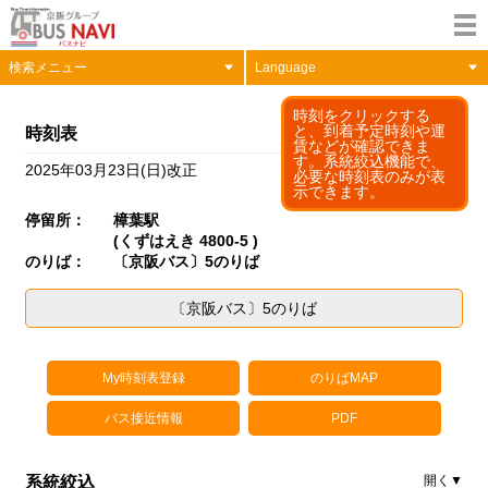
検索メニュー
Language
時刻をクリックする
と、到着予定時刻や運
時刻表
賃などが確認できま
す。系統絞込機能で、
2025年03月23日(日)改正
必要な時刻表のみが表
示できます。
停留所：
樟葉駅
(くずはえき 4800-5 )
のりば：
〔京阪バス〕5のりば
〔京阪バス〕5のりば
My時刻表登録
のりばMAP
バス接近情報
PDF
系統絞込
開く▼