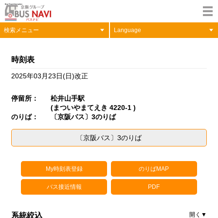
検索メニュー
Language
時刻表
2025年03月23日(日)改正
停留所：
松井山手駅
(まついやまてえき 4220-1 )
のりば：
〔京阪バス〕3のりば
〔京阪バス〕3のりば
My時刻表登録
のりばMAP
バス接近情報
PDF
系統絞込
開く▼