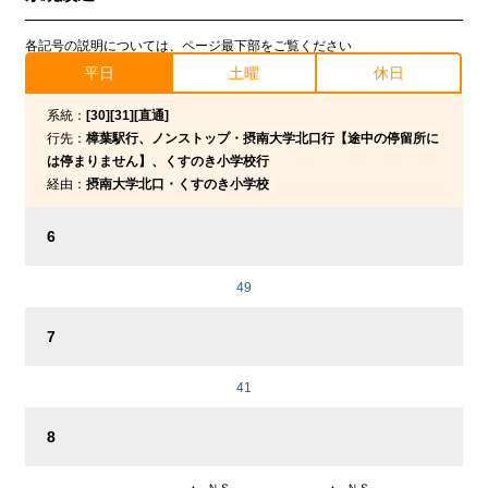
各記号の説明については、ページ最下部をご覧ください
平日
土曜
休日
系統：
[30][31][直通]
行先：
樟葉駅行、ノンストップ・摂南大学北口行【途中の停留所に
は停まりません】、くすのき小学校行
経由：
摂南大学北口・くすのき小学校
6
49
7
41
8