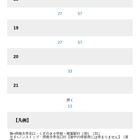
27
57
19
27
57
20
33
21
摂く
13
【凡例】
無
=摂南大学北口・くすのき小学校～樟葉駅行［30］［31］
ＮＳ
=ノンストップ・摂南大学北口行【途中の停留所には停まりません】［直