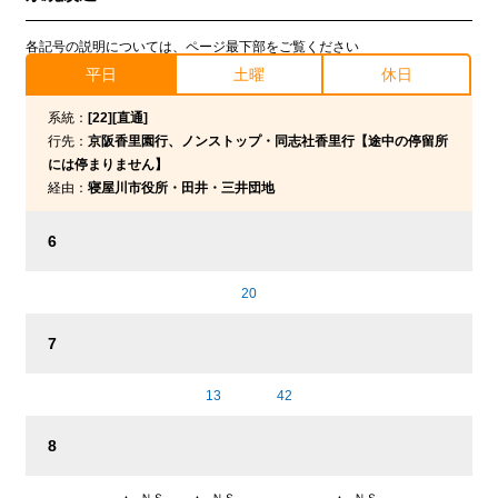
各記号の説明については、ページ最下部をご覧ください
平日
土曜
休日
系統：
[22][直通]
行先：
京阪香里園行、ノンストップ・同志社香里行【途中の停留所
には停まりません】
経由：
寝屋川市役所・田井・三井団地
6
20
7
13
42
8