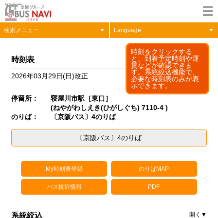
検索メニュー
Language
時刻をクリックする
と、到着予定時刻や運
時刻表
賃などが確認できま
す。系統絞込機能で、
2026年03月29日(日)改正
必要な時刻表のみが表
示できます。
停留所：
寝屋川市駅［東口］
(ねやがわしえき(ひがしぐち) 7110-4 )
のりば：
〔京阪バス〕4のりば
〔京阪バス〕4のりば
My時刻表登録
のりばMAP
バス接近情報
PDF
系統絞込
開く▼