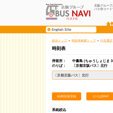
京阪グループ
バス停コード
総合トップ
時刻表検索トップ
行先選択
時刻表
停留所：
中書島
(ちゅうしょじま 300
のりば：
〔京都京阪バス〕北行
〔京都京阪バス〕北行
My時刻表登録
のりばMAP
系統絞込