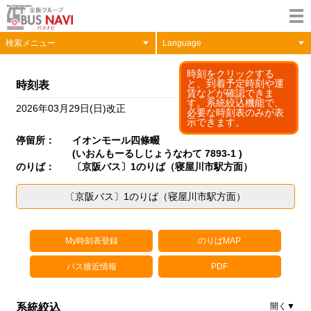
検索メニュー
Language
時刻をクリックする
と、到着予定時刻や運
時刻表
賃などが確認できま
す。系統絞込機能で、
2026年03月29日(日)改正
必要な時刻表のみが表
示できます。
停留所：
イオンモール四條畷
(いおんもーるしじょうなわて 7893-1 )
のりば：
〔京阪バス〕1のりば（寝屋川市駅方面）
〔京阪バス〕1のりば（寝屋川市駅方面）
My時刻表登録
のりばMAP
バス接近情報
PDF
系統絞込
開く▼