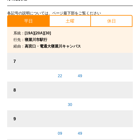
各記号の説明については、ページ最下部をご覧ください
平日
土曜
休日
系統：
[19A][20A][30]
行先：
寝屋川市駅行
経由：
高宮口・電通大寝屋川キャンパス
7
22
49
8
30
9
09
49