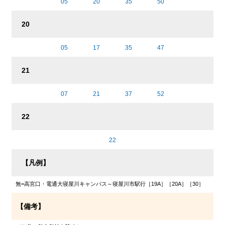
05
20
35
50
20
05
17
35
47
21
07
21
37
52
22
22
【凡例】
無
=高宮口・電通大寝屋川キャンパス～寝屋川市駅行［19A］［20A］［30］
【備考】