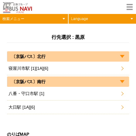
検索メニュー
Language
行先選択 : 黒原
〔京阪バス〕北行
寝屋川市駅 [1][1A][6]
〔京阪バス〕南行
八番・守口市駅 [1]
大日駅 [1A][6]
のりばMAP