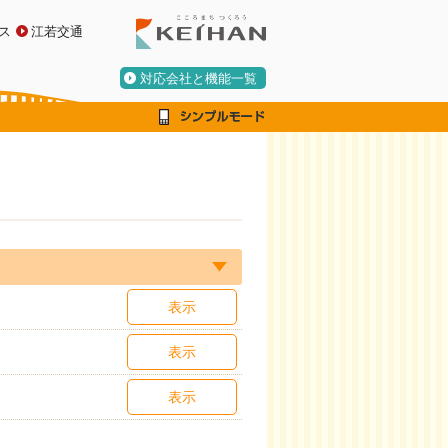
ス
江若交通
対応会社と機能一覧
表示
表示
表示