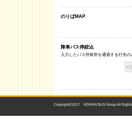
のりばMAP
降車バス停絞込
入力したバス停留所を通過する行先の
Copyright©2017 KEIHAN BUS Group All Rights