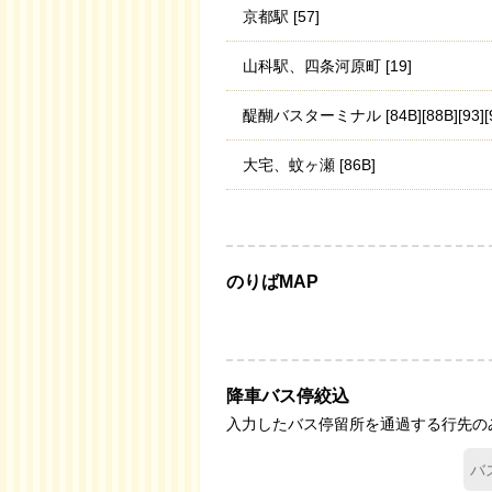
京都駅 [57]
山科駅、四条河原町 [19]
醍醐バスターミナル [84B][88B][93][9
大宅、蚊ヶ瀬 [86B]
のりばMAP
降車バス停絞込
入力したバス停留所を通過する行先の