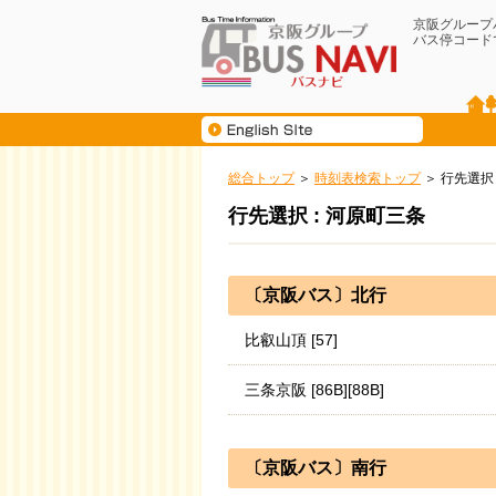
京阪グループ
バス停コード
総合トップ
時刻表検索トップ
行先選択
行先選択 : 河原町三条
〔京阪バス〕北行
比叡山頂 [57]
三条京阪 [86B][88B]
〔京阪バス〕南行