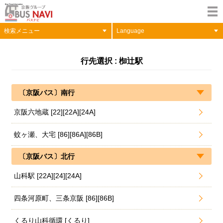
検索メニュー
Language
行先選択 : 椥辻駅
〔京阪バス〕南行
京阪六地蔵 [22][22A][24A]
蚊ヶ瀬、大宅 [86][86A][86B]
〔京阪バス〕北行
山科駅 [22A][24][24A]
四条河原町、三条京阪 [86][86B]
くるり山科循環 [くるり]