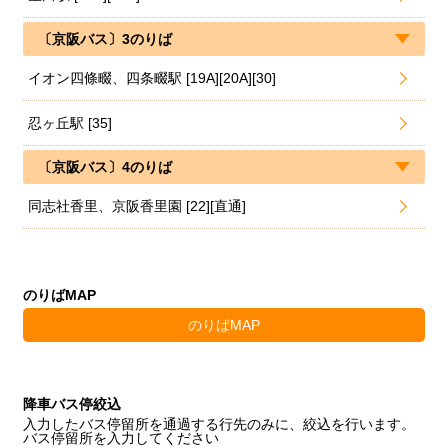
〔京阪バス〕3のりば
イオン四條畷、四条畷駅 [19A][20A][30]
忍ヶ丘駅 [35]
〔京阪バス〕4のりば
同志社香里、京阪香里園 [22][直通]
のりばMAP
のりばMAP
降車バス停絞込
入力したバス停留所を通過する行先のみに、絞込を行います。
バス停留所を入力してください