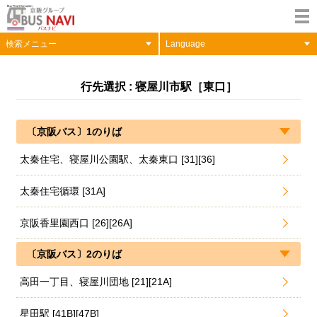
検索メニュー
Language
行先選択 : 寝屋川市駅［東口］
〔京阪バス〕1のりば
太秦住宅、寝屋川公園駅、太秦東口 [31][36]
太秦住宅循環 [31A]
京阪香里園西口 [26][26A]
〔京阪バス〕2のりば
高田一丁目、寝屋川団地 [21][21A]
星田駅 [41B][47B]