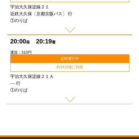
宇治大久保淀線２１
近鉄大久保〔京都京阪バス〕 行
①のりば
20:00
20:19
発
着
運賃：310円
定時運行中
約34分後に到着
宇治大久保淀線２１Ａ
--- 行
①のりば