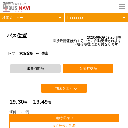
検索メニュー
Language
バス位置
2026/08/09 19:25現在
※接近情報は約１分ごとに自動更新されます
（通信環境により異なります）
区間
京阪淀駅 -> 佐山
出発時間順
到着時刻順
地図を開く
19:30
19:49
発
着
運賃：310円
定時運行中
約4分後に到着