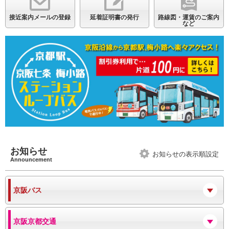
接近案内メールの登録
延着証明書の発行
路線図・運賃のご案内
など
お知らせ
お知らせの表示順設定
Announcement
京阪バス
京阪京都交通